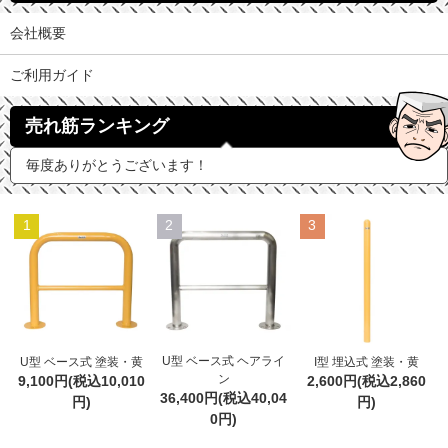
会社概要
ご利用ガイド
売れ筋ランキング
毎度ありがとうございます！
1
2
3
U型 ベース式 ヘアライ
U型 ベース式 塗装・黄
I型 埋込式 塗装・黄
ン
9,100円(税込10,010
2,600円(税込2,860
36,400円(税込40,04
円)
円)
0円)