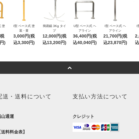
 塗
I型 ベース式 塗
簡易錨 3Kg タイ
U型 ベース式 ヘ
I型 ベース式 ヘ
I
装・黄
プ
アライン
アライン
(税
3,000円(税
12,000円(税
36,400円(税
21,700円(税
2
0円)
込3,300円)
込13,200円)
込40,040円)
込23,870円)
込
配送・送料について
支払い方法について
福山通運
クレジット
【送料料金表】