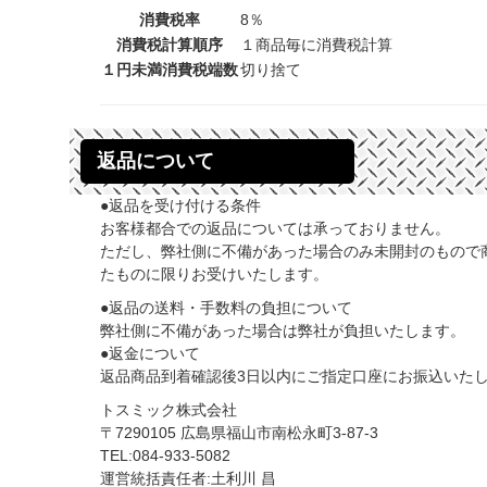
消費税率
8％
消費税計算順序
１商品毎に消費税計算
１円未満消費税端数
切り捨て
返品について
●返品を受け付ける条件
お客様都合での返品については承っておりません。
ただし、弊社側に不備があった場合のみ未開封のもので
たものに限りお受けいたします。
●返品の送料・手数料の負担について
弊社側に不備があった場合は弊社が負担いたします。
●返金について
返品商品到着確認後3日以内にご指定口座にお振込いた
トスミック株式会社
〒7290105 広島県福山市南松永町3-87-3
TEL:084-933-5082
運営統括責任者:土利川 昌