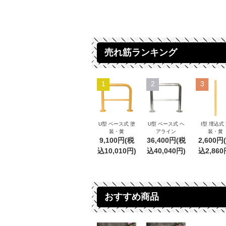
売れ筋ランキング
1
2
3
U型 ベース式 塗
U型 ベース式 ヘ
I型 埋込式
装・黄
アライン
装・黄
9,100円(税
36,400円(税
2,600円
込10,010円)
込40,040円)
込2,860
おすすめ商品