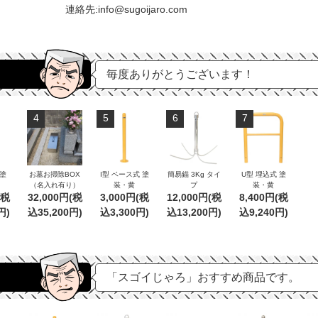
連絡先:info@sugoijaro.com
毎度ありがとうございます！
4
5
6
7
 塗
お墓お掃除BOX
I型 ベース式 塗
簡易錨 3Kg タイ
U型 埋込式 塗
（名入れ有り）
装・黄
プ
装・黄
(税
32,000円(税
3,000円(税
12,000円(税
8,400円(税
円)
込35,200円)
込3,300円)
込13,200円)
込9,240円)
「スゴイじゃろ」おすすめ商品です。