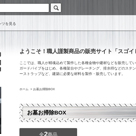
ンツを見る
ようこそ！職人謹製商品の販売サイト「スゴイじ
ここでは、職人が精魂込めて製作した各種金物や建材などを販売してい
ガードパイプをはじめ、各種架台やグレーチング、排水枡などのステン
ーストラップなど、建築に必要な材料を製作・販売しています。
ホーム
>
お墓お掃除BOX
お墓お掃除BOX
2
全
商品