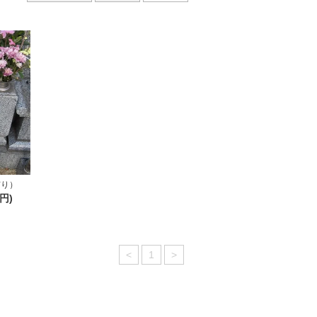
有り）
0円)
<
1
>